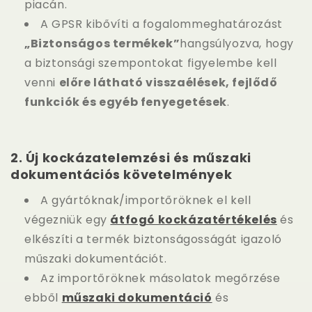
piacán.
A GPSR kibővíti a fogalommeghatározást
„Biztonságos termékek”
hangsúlyozva, hogy
a biztonsági szempontokat figyelembe kell
venni
előre látható visszaélések, fejlődő
funkciók és egyéb fenyegetések
.
2.
Új kockázatelemzési és műszaki
dokumentációs követelmények
A gyártóknak/importőröknek el kell
végezniük egy
átfogó kockázatértékelés
és
elkészíti a termék biztonságosságát igazoló
műszaki dokumentációt.
Az importőröknek
másolatok megőrzése
ebből
műszaki dokumentáció
és