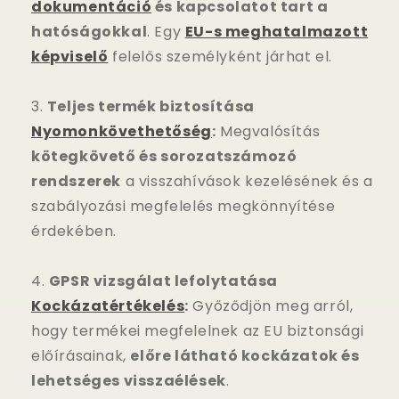
dokumentáció
és kapcsolatot tart a
hatóságokkal
. Egy
EU-s meghatalmazott
képviselő
felelős személyként járhat el.
Teljes termék biztosítása
Nyomonkövethetőség
:
Megvalósítás
kötegkövető és sorozatszámozó
rendszerek
a visszahívások kezelésének és a
szabályozási megfelelés megkönnyítése
érdekében.
GPSR vizsgálat lefolytatása
Kockázatértékelés
:
Győződjön meg arról,
hogy termékei megfelelnek az EU biztonsági
előírásainak,
előre látható kockázatok és
lehetséges visszaélések
.