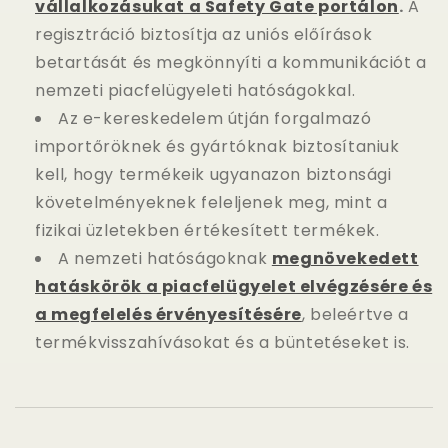
vállalkozásukat a Safety Gate portálon
.
A
regisztráció biztosítja az uniós előírások
betartását és megkönnyíti a kommunikációt a
nemzeti piacfelügyeleti hatóságokkal.
Az e-kereskedelem útján forgalmazó
importőröknek és gyártóknak biztosítaniuk
kell, hogy termékeik ugyanazon biztonsági
követelményeknek feleljenek meg, mint a
fizikai üzletekben értékesített termékek.
A nemzeti hatóságoknak
megnövekedett
hatáskörök a piacfelügyelet elvégzésére és
a megfelelés érvényesítésére
, beleértve a
termékvisszahívásokat és a büntetéseket is.