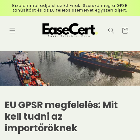
Hagyja el
Bizalommal adja el az EU -nak. Szerezd meg a GPSR
a
tanúsítást és az EU felelős személyét egyszeri díjért.
tartalmat
Pénztár
EU GPSR megfelelés: Mit
kell tudni az
importőröknek