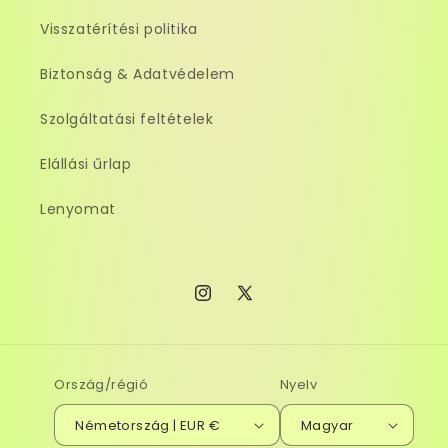
Visszatérítési politika
Biztonság & Adatvédelem
Szolgáltatási feltételek
Elállási űrlap
Lenyomat
Instagram
X
(Twitter)
Ország/régió
Nyelv
Németország | EUR €
Magyar