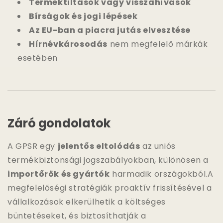
Terméktiltások vagy visszahívások
Bírságok és jogi lépések
Az EU-ban a piacra jutás elvesztése
Hírnévkárosodás
nem megfelelő márkák
esetében
Záró gondolatok
A GPSR egy
jelentős eltolódás
az uniós
termékbiztonsági jogszabályokban, különösen a
importőrök és gyártók
harmadik országokból.A
megfelelőségi stratégiák proaktív frissítésével a
vállalkozások elkerülhetik a költséges
büntetéseket, és biztosíthatják a