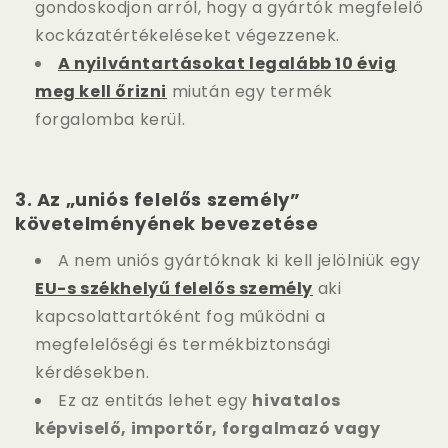
gondoskodjon arról, hogy a gyártók megfelelő
kockázatértékeléseket végezzenek.
A nyilvántartásokat legalább 10 évig
meg kell őrizni
miután egy termék
forgalomba kerül.
3.
Az „uniós felelős személy”
követelményének bevezetése
A nem uniós gyártóknak ki kell jelölniük egy
EU-s székhelyű felelős személy
aki
kapcsolattartóként fog működni a
megfelelőségi és termékbiztonsági
kérdésekben.
Ez az entitás lehet egy
hivatalos
képviselő, importőr, forgalmazó vagy