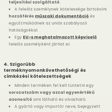
teljesítési szolgáltató
.
A felelős személynek kötelessége birtokolni
hozzáférés
műszaki dokumentáció
és
együttműködnek az uniós szabályozó
hatóságokkal.
Egy
EU-s meghatalmazott képviselő
felelős személyként járhat el.
4.
Szigorúbb
terméknyomonkövethetőségi és
címkézési kötelezettségek
Minden terméken fel kell tüntetni egy
sorozatszám vagy azzal egyenértékű
azonosító
ami látható és olvasható.
A gyártó vagy importőr neve, bejegyzett