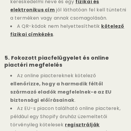
kereskedelmi neve és egy
fizikai és
elektronikus cím
jól láthatóan fel kell tüntetni
a terméken vagy annak csomagolásán.
A QR-kódok nem helyettesíthetik
kötelező
fizikai címkézés
.
5.
Fokozott piacfelügyelet és online
piactéri megfelelés
Az online piactereknek kötelező
ellenőrizze, hogy a harmadik féltől
származó eladók megfelelnek-e az EU
biztonsági előírásainak
.
Az EU-s piacon található online piacterek,
például egy Shopify áruház üzemeltetői
törvényileg kötelesek
regisztrálják